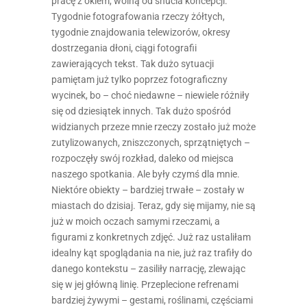
pracę z okiem, wolną od snucia koncepcji.
Tygodnie fotografowania rzeczy żółtych,
tygodnie znajdowania telewizorów, okresy
dostrzegania dłoni, ciągi fotografii
zawierających tekst. Tak dużo sytuacji
pamiętam już tylko poprzez fotograficzny
wycinek, bo – choć niedawne – niewiele różniły
się od dziesiątek innych. Tak dużo spośród
widzianych przeze mnie rzeczy zostało już może
zutylizowanych, zniszczonych, sprzątniętych –
rozpoczęły swój rozkład, daleko od miejsca
naszego spotkania. Ale były czymś dla mnie.
Niektóre obiekty – bardziej trwałe – zostały w
miastach do dzisiaj. Teraz, gdy się mijamy, nie są
już w moich oczach samymi rzeczami, a
figurami z konkretnych zdjęć. Już raz ustaliłam
idealny kąt spoglądania na nie, już raz trafiły do
danego kontekstu – zasiliły narrację, zlewając
się w jej główną linię. Przeplecione refrenami
bardziej żywymi – gestami, roślinami, częściami