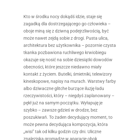
Kto w środku nocy dokądś idzie, staje się
zagadką dla dostrzegającego go człowieka –
oboje miną się z dziwną podejrzliwością, być
może nawet zejdą sobie z drogi. Pusta ulica,
architektura bez użytkownika – pozornie czysta
tkanka pozbawiona ruchliwego krwiobiegu
okazuje się nosić na sobie dziesiątki dowodów
obecności, które jeszcze niedawno miały
kontakt z życiem. Butelki, śmietniki, telewizory
kineskopowe, napisy na murach. Warstwy farby
albo dziwaczne glitche burzące iluzję ładu
rzeczywistości, który – niegdyś zaplanowany –
pękł już na samym początku. Wyłapuję je
szybko – zawsze gdzieś w drodze, bez
poszukiwań. To żaden decydujący moment, to
może pewna decydująca kompozycja, która
„wisi” tak od kilku godzin czy dni. Uliczne
znaleziska gromadzę w aparacie obok