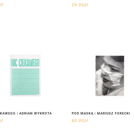
zł
29.00
zł
EKAWEGO | ADRIAN WYKROTA
POD MASKĄ | MARIUSZ FORECKI
zł
60.00
zł