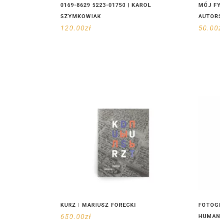
0169-8629 5223-01750 | KAROL
MÓJ FY
SZYMKOWIAK
AUTOR
120.00
zł
50.00
KURZ | MARIUSZ FORECKI
FOTOG
650.00
zł
HUMAN