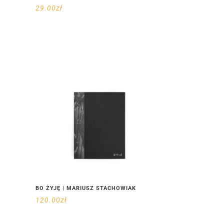
29.00
zł
BO ŻYJĘ | MARIUSZ STACHOWIAK
120.00
zł