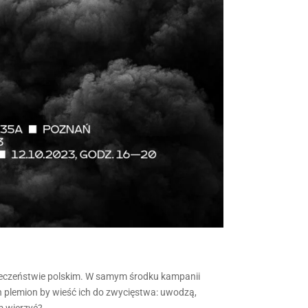
łeczeństwie polskim. W samym środku kampanii
h plemion by wieść ich do zwycięstwa: uwodzą,
m wierzyć?