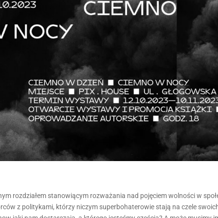
jnym rozdziałem stanowiącym rozważania nad pojęciem wolności w spo
orców z politykami, którzy niczym superbohaterowie stają na czele swoic
how jaki nam dostarczają, a którego jesteśmy częścią? A może musimy i