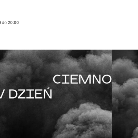
0
do
20:00