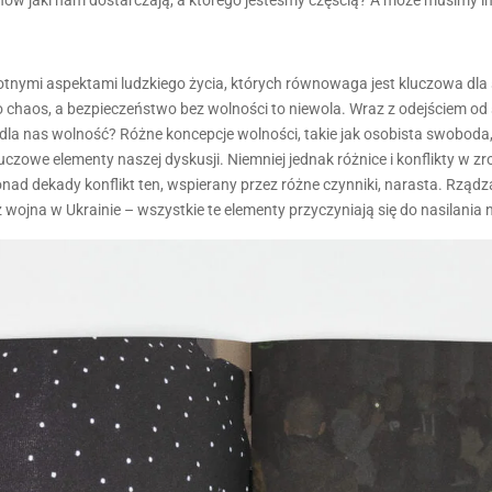
otnymi aspektami ludzkiego życia, których równowaga jest kluczowa dla
 chaos, a bezpieczeństwo bez wolności to niewola. Wraz z odejściem od
la nas wolność? Różne koncepcje wolności, takie jak osobista swoboda
zowe elementy naszej dyskusji. Niemniej jednak różnice i konflikty w zroz
onad dekady konflikt ten, wspierany przez różne czynniki, narasta. Rząd
ojna w Ukrainie – wszystkie te elementy przyczyniają się do nasilania n