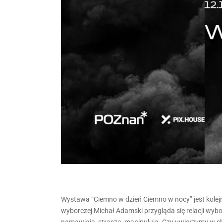
Wystawa “Ciemno w dzień Ciemno w nocy” jest kole
wyborczej Michał Adamski przygląda się relacji wyb
namawiają, straszą, manipulują. Czy uwierzymy w s