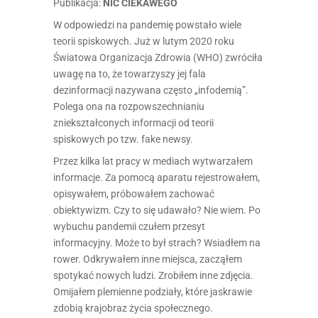
Publikacja:
NIC CIEKAWEGO
W odpowiedzi na pandemię powstało wiele
teorii spiskowych. Już w lutym 2020 roku
Światowa Organizacja Zdrowia (WHO) zwróciła
uwagę na to, że towarzyszy jej fala
dezinformacji nazywana często „infodemią”.
Polega ona na rozpowszechnianiu
zniekształconych informacji od teorii
spiskowych po tzw. fake newsy.
Przez kilka lat pracy w mediach wytwarzałem
informacje. Za pomocą aparatu rejestrowałem,
opisywałem, próbowałem zachować
obiektywizm. Czy to się udawało? Nie wiem. Po
wybuchu pandemii czułem przesyt
informacyjny. Może to był strach? Wsiadłem na
rower. Odkrywałem inne miejsca, zacząłem
spotykać nowych ludzi. Zrobiłem inne zdjęcia.
Omijałem plemienne podziały, które jaskrawie
zdobią krajobraz życia społecznego.