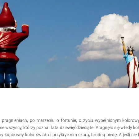
 pragnieniach, po marzeniu o fortunie, o życiu wypełnionym koloro
wie wszyscy, którzy poznali lata dziewięćdziesiąte. Pragnęło się wtedy ko
y kupić cały kolor świata i przykryć nim szarą, brudną biedę. A jeśli nie k