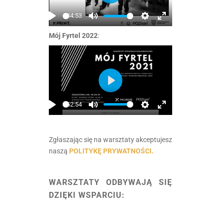
Play
44:53
Play
Mute
Settings
Enter
Mój Fyrtel 2022
:
fullscreen
Play
52:54
Play
Mute
Settings
Enter
fullscreen
Zgłaszając się na warsztaty akceptujesz
naszą
POLITYKĘ PRYWATNOŚCI.
.
WARSZTATY ODBYWAJĄ SIĘ
DZIĘKI WSPARCIU: