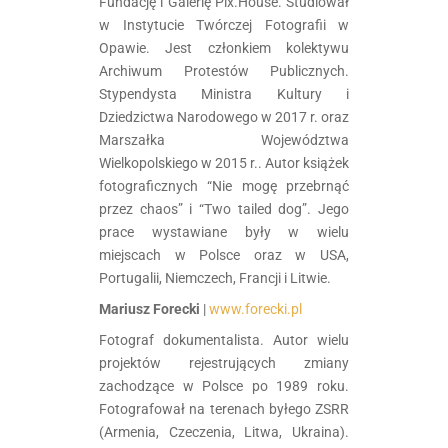
Fundację i Galerię Pix.House. Studiował
w Instytucie Twórczej Fotografii w
Opawie. Jest członkiem kolektywu
Archiwum Protestów Publicznych.
Stypendysta Ministra Kultury i
Dziedzictwa Narodowego w 2017 r. oraz
Marszałka Województwa
Wielkopolskiego w 2015 r.. Autor książek
fotograficznych “Nie mogę przebrnąć
przez chaos” i “Two tailed dog”. Jego
prace wystawiane były w wielu
miejscach w Polsce oraz w USA,
Portugalii, Niemczech, Francji i Litwie.
Mariusz Forecki
|
www.forecki.pl
Fotograf dokumentalista. Autor wielu
projektów rejestrujących zmiany
zachodzące w Polsce po 1989 roku.
Fotografował na terenach byłego ZSRR
(Armenia, Czeczenia, Litwa, Ukraina).