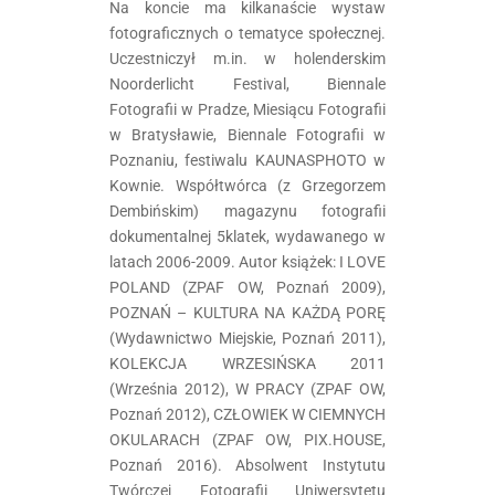
Na koncie ma kilkanaście wystaw
fotograficznych o tematyce społecznej.
Uczestniczył m.in. w holenderskim
Noorderlicht Festival, Biennale
Fotografii w Pradze, Miesiącu Fotografii
w Bratysławie, Biennale Fotografii w
Poznaniu, festiwalu KAUNASPHOTO w
Kownie. Współtwórca (z Grzegorzem
Dembińskim) magazynu fotografii
dokumentalnej 5klatek, wydawanego w
latach 2006-2009. Autor książek: I LOVE
POLAND (ZPAF OW, Poznań 2009),
POZNAŃ – KULTURA NA KAŻDĄ PORĘ
(Wydawnictwo Miejskie, Poznań 2011),
KOLEKCJA WRZESIŃSKA 2011
(Września 2012), W PRACY (ZPAF OW,
Poznań 2012), CZŁOWIEK W CIEMNYCH
OKULARACH (ZPAF OW, PIX.HOUSE,
Poznań 2016). Absolwent Instytutu
Twórczej Fotografii Uniwersytetu