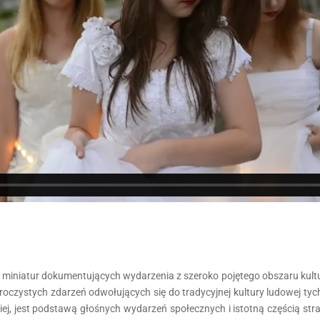
 miniatur dokumentujących wydarzenia z szeroko pojętego obszaru kultury
uroczystych zdarzeń odwołujących się do tradycyjnej kultury ludowej ty
ej, jest podstawą głośnych wydarzeń społecznych i istotną częścią str