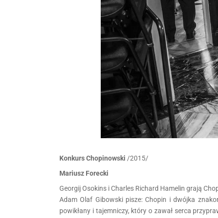
Konkurs Chopinowski
/2015/
Mariusz Forecki
Georgij Osokins i Charles Richard Hamelin grają Cho
Adam Olaf Gibowski pisze: Chopin i dwójka znakomit
powikłany i tajemniczy, który o zawał serca przypr