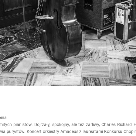
pina
ych pianistów. Dojrzały, spokojny, ale też żarliwy, Charles Richard 
awia purystów. Koncert orkiestry Amadeus z laureatami Konkursu Chopi