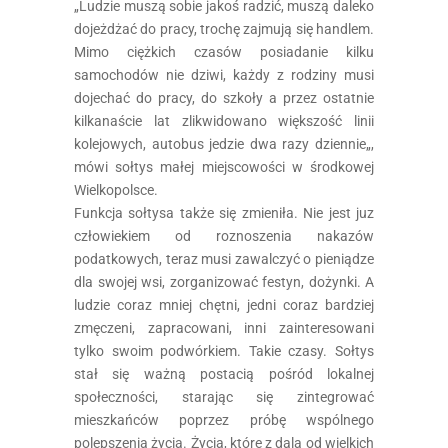
„Ludzie muszą sobie jakoś radzić, muszą daleko
dojeżdżać do pracy, trochę zajmują się handlem.
Mimo ciężkich czasów posiadanie kilku
samochodów nie dziwi, każdy z rodziny musi
dojechać do pracy, do szkoły a przez ostatnie
kilkanaście lat zlikwidowano większość linii
kolejowych, autobus jedzie dwa razy dziennie„,
mówi sołtys małej miejscowości w środkowej
Wielkopolsce.
Funkcja sołtysa także się zmieniła. Nie jest juz
człowiekiem od roznoszenia nakazów
podatkowych, teraz musi zawalczyć o pieniądze
dla swojej wsi, zorganizować festyn, dożynki. A
ludzie coraz mniej chętni, jedni coraz bardziej
zmęczeni, zapracowani, inni zainteresowani
tylko swoim podwórkiem. Takie czasy. Sołtys
stał się ważną postacią pośród lokalnej
społeczności, starając się zintegrować
mieszkańców poprzez próbę wspólnego
polepszenia życia. Życia, które z dala od wielkich