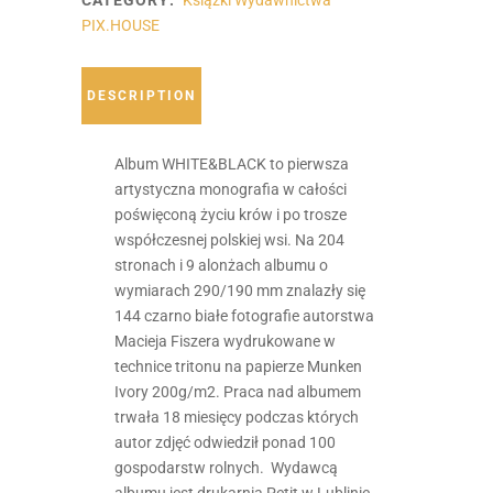
PIX.HOUSE
DESCRIPTION
Album WHITE&BLACK to pierwsza
artystyczna monografia w całości
poświęconą życiu krów i po trosze
współczesnej polskiej wsi. Na 204
stronach i 9 alonżach albumu o
wymiarach 290/190 mm znalazły się
144 czarno białe fotografie autorstwa
Macieja Fiszera wydrukowane w
technice tritonu na papierze Munken
Ivory 200g/m2. Praca nad albumem
trwała 18 miesięcy podczas których
autor zdjęć odwiedził ponad 100
gospodarstw rolnych.
Wydawcą
albumu jest drukarnia Petit w Lublinie