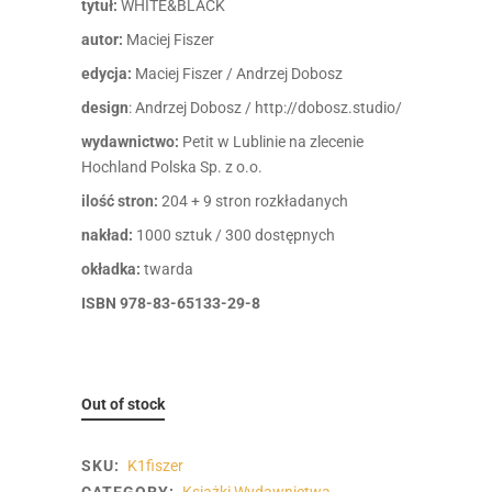
tytuł:
WHITE&BLACK
autor:
Maciej Fiszer
edycja:
Maciej Fiszer / Andrzej Dobosz
design
: Andrzej Dobosz / http://dobosz.studio/
wydawnictwo:
Petit w Lublinie na zlecenie
Hochland Polska Sp. z o.o.
ilość stron:
204 + 9 stron rozkładanych
nakład:
1000 sztuk / 300 dostępnych
okładka:
twarda
ISBN 978-83-65133-29-8
Out of stock
SKU:
K1fiszer
CATEGORY:
Książki Wydawnictwa