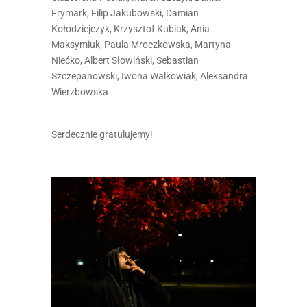
Frymark, Filip Jakubowski, Damian
Kołodziejczyk, Krzysztof Kubiak, Ania
Maksymiuk, Paula Mroczkowska, Martyna
Niećko, Albert Słowiński, Sebastian
Szczepanowski, Iwona Walkowiak, Aleksandra
Wierzbowska
Serdecznie gratulujemy!