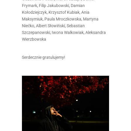
Frymark, Filip Jakubowski, Damian
Kołodziejczyk, Krzysztof Kubiak, Ania
Maksymiuk, Paula Mroczkowska, Martyna
Niećko, Albert Słowiński, Sebastian
Szczepanowski, Iwona Walkowiak, Aleksandra
Wierzbowska
Serdecznie gratulujemy!