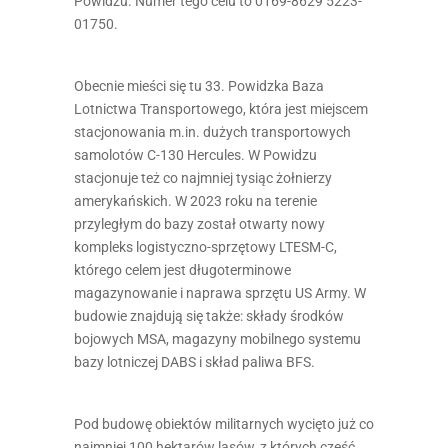
Powidzu. Numer tego celu to 0169-8629 5223-
01750.
Obecnie mieści się tu 33. Powidzka Baza
Lotnictwa Transportowego, która jest miejscem
stacjonowania m.in. dużych transportowych
samolotów C-130 Hercules. W Powidzu
stacjonuje też co najmniej tysiąc żołnierzy
amerykańskich. W 2023 roku na terenie
przyległym do bazy został otwarty nowy
kompleks logistyczno-sprzętowy LTESM-C,
którego celem jest długoterminowe
magazynowanie i naprawa sprzętu US Army. W
budowie znajdują się także: składy środków
bojowych MSA, magazyny mobilnego systemu
bazy lotniczej DABS i skład paliwa BFS.
Pod budowę obiektów militarnych wycięto już co
najmniej 100 hektarów lasów, z których część