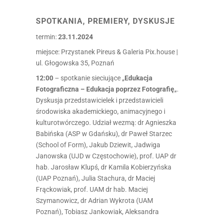
SPOTKANIA, PREMIERY, DYSKUSJE
termin:
23.11.2024
miejsce: Przystanek Pireus & Galeria Pix.house |
ul. Głogowska 35, Poznań
12:00
– spotkanie sieciujące „
Edukacja
Fotograficzna – Edukacja poprzez Fotografię
„.
Dyskusja przedstawicielek i przedstawicieli
środowiska akademickiego, animacyjnego i
kulturotwórczego. Udział wezmą: dr Agnieszka
Babińska (ASP w Gdańsku), dr Paweł Starzec
(School of Form), Jakub Dziewit, Jadwiga
Janowska (UJD w Częstochowie), prof. UAP dr
hab. Jarosław Klupś, dr Kamila Kobierzyńska
(UAP Poznań), Julia Stachura, dr Maciej
Frąckowiak, prof. UAM dr hab. Maciej
Szymanowicz, dr Adrian Wykrota (UAM
Poznań), Tobiasz Jankowiak, Aleksandra