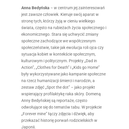
Anna Bedyńska
– w centrum jej zainteresowań
jest zawsze człowiek. Kieruje swój aparat w
stronę tych, którzy żyją w cieniu wielkiego
świata, często na rubieżach życia społecznego i
ekonomicznego. Stara się uchwycić zmiany
społeczne zachodzące we współczesnym
społeczeństwie, takie jak ewolucja roli ojca czy
sytuacja kobiet w kontekście społecznym,
kulturowym i politycznym. Projekty „Dad in
Action”, „Clothes for Death” i „Kids go Home”
były wykorzystywane jako kampanie społeczne
na rzecz humanizacji śmierci i narodzin, a
zestaw zdjęć „Spot the dot” – jako projekt
wspierający profilaktykę raka skóry. Domeną
Anny Bedyńskiej są reportaże, często
odwołujące się do tematów tabu. W projekcie
„Forever mine” łączy zdjęcia i dźwięk, aby
przekazać historię porwań rodzicielskich w
Japonii.