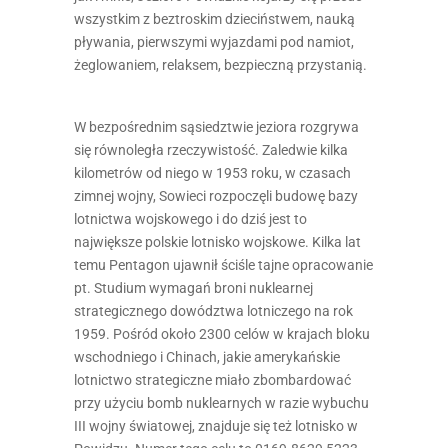
wszystkim z beztroskim dzieciństwem, nauką
pływania, pierwszymi wyjazdami pod namiot,
żeglowaniem, relaksem, bezpieczną przystanią.
W bezpośrednim sąsiedztwie jeziora rozgrywa
się równoległa rzeczywistość. Zaledwie kilka
kilometrów od niego w 1953 roku, w czasach
zimnej wojny, Sowieci rozpoczęli budowę bazy
lotnictwa wojskowego i do dziś jest to
największe polskie lotnisko wojskowe. Kilka lat
temu Pentagon ujawnił ściśle tajne opracowanie
pt. Studium wymagań broni nuklearnej
strategicznego dowództwa lotniczego na rok
1959. Pośród około 2300 celów w krajach bloku
wschodniego i Chinach, jakie amerykańskie
lotnictwo strategiczne miało zbombardować
przy użyciu bomb nuklearnych w razie wybuchu
III wojny światowej, znajduje się też lotnisko w