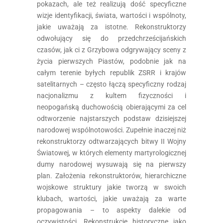
pokazach, ale też realizują dość specyficzne
wizje identyfikacji, świata, wartości i wspólnoty,
jakie uważają za istotne. Rekonstruktorzy
odwołujący się do przedchrześcijańskich
czasów, jak ci z Grzybowa odgrywający sceny z
życia pierwszych Piastów, podobnie jak na
całym terenie byłych republik ZSRR i krajów
satelitarnych – często łączą specyficzny rodzaj
nacjonalizmu z kultem fizyczności i
neopogańską duchowością obierającymi za cel
odtworzenie najstarszych podstaw dzisiejszej
narodowej wspólnotowości. Zupełnie inaczej niż
rekonstruktorzy odtwarzających bitwy II Wojny
Światowej, w których elementy martyrologicznej
dumy narodowej wysuwają się na pierwszy
plan. Założenia rekonstruktorów, hierarchiczne
wojskowe struktury jakie tworzą w swoich
klubach, wartości, jakie uważają za warte
propagowania – to aspekty dalekie od
oczywistości. Rekonstrukcje historyczne jako