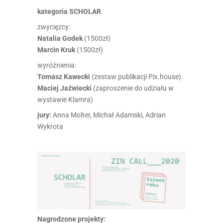
kategoria SCHOLAR
zwycięzcy:
Natalia Godek
(1500zł)
Marcin Kruk
(1500zł)
wyróżnienia:
Tomasz Kawecki
(zestaw publikacji Pix.house)
Maciej Jaźwiecki
(zaproszenie do udziału w
wystawie Klamra)
jury:
Anna Molter, Michał Adamski, Adrian
Wykrota
Nagrodzone
projekty: