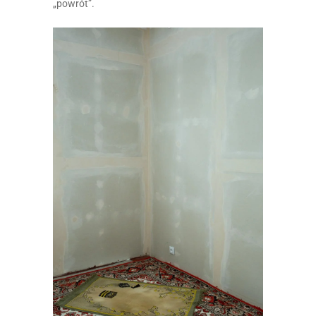
„powrót”.