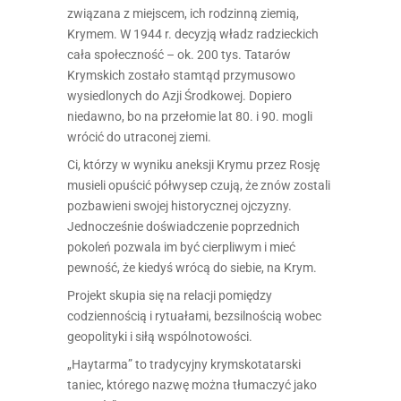
związana z miejscem, ich rodzinną ziemią,
Krymem. W 1944 r. decyzją władz radzieckich
cała społeczność – ok. 200 tys. Tatarów
Krymskich zostało stamtąd przymusowo
wysiedlonych do Azji Środkowej. Dopiero
niedawno, bo na przełomie lat 80. i 90. mogli
wrócić do utraconej ziemi.
Ci, którzy w wyniku aneksji Krymu przez Rosję
musieli opuścić półwysep czują, że znów zostali
pozbawieni swojej historycznej ojczyzny.
Jednocześnie doświadczenie poprzednich
pokoleń pozwala im być cierpliwym i mieć
pewność, że kiedyś wrócą do siebie, na Krym.
Projekt skupia się na relacji pomiędzy
codziennością i rytuałami, bezsilnością wobec
geopolityki i siłą wspólnotowości.
„Haytarma” to tradycyjny krymskotatarski
taniec, którego nazwę można tłumaczyć jako