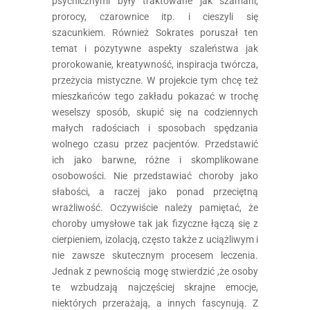
psychicznymi były traktowane jak szamani,
prorocy, czarownice itp. i cieszyli się
szacunkiem. Również Sokrates poruszał ten
temat i pozytywne aspekty szaleństwa jak
prorokowanie, kreatywność, inspiracja twórcza,
przeżycia mistyczne. W projekcie tym chcę też
mieszkańców tego zakładu pokazać w trochę
weselszy sposób, skupić się na codziennych
małych radościach i sposobach spędzania
wolnego czasu przez pacjentów. Przedstawić
ich jako barwne, różne i skomplikowane
osobowości. Nie przedstawiać choroby jako
słabości, a raczej jako ponad przeciętną
wrażliwość. Oczywiście należy pamiętać, że
choroby umysłowe tak jak fizyczne łączą się z
cierpieniem, izolacją, często także z uciążliwym i
nie zawsze skutecznym procesem leczenia.
Jednak z pewnością mogę stwierdzić ,że osoby
te wzbudzają najczęściej skrajne emocje,
niektórych przerażają, a innych fascynują. Z