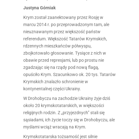
Justyna Górniak
Krym został zaanektowany przez Rosję w
marcu 2014 r. po przeprowadzonym tam, ale
nieuznawanym przez większość państw
referendum. Większość Tatarów Krymskich,
rdzennych mieszkańców półwyspu,
zbojkotowało głosowanie. Tysiące z nich w
obawie przed represjami, lub po prostu nie
zgadzając się na rządy pod nową flagą,
opuściło Krym. Szacunkowo ok. 20 tys. Tatarów
Krymskich znalazło schronienie w
kontynentalnej części Ukrainy.
W Drohobyczu na zachodzie Ukrainy żyje dziś
około 20 krymskotatarskich, w większości
religijnych rodzin. Z „przyjezdnych” stali się
sąsiadami, ich życie toczy się w Drohobyczu, ale
myślami wciąż wracają na Krym.
Krymskotatarska tożsamość jest silnie