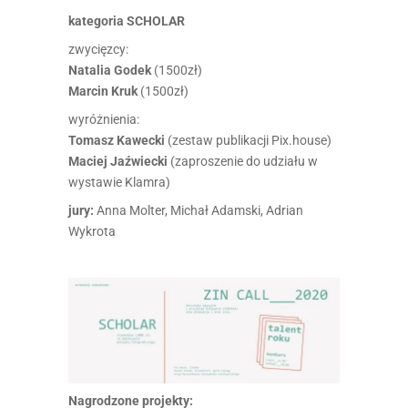
kategoria SCHOLAR
zwycięzcy:
Natalia Godek
(1500zł)
Marcin Kruk
(1500zł)
wyróżnienia:
Tomasz Kawecki
(zestaw publikacji Pix.house)
Maciej Jaźwiecki
(zaproszenie do udziału w
wystawie Klamra)
jury:
Anna Molter, Michał Adamski, Adrian
Wykrota
Nagrodzone
projekty: