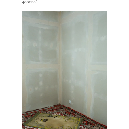
„powrót”.