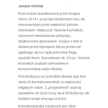
Justyna Górniak
Krym został zaanektowany przez Rosję w
marcu 2014 r. po przeprowadzonym tam, ale
nieuznawanym przez większość państw
referendum. Większość Tatarów Krymskich,
rdzennych mieszkańców półwyspu,
zbojkotowało głosowanie. Tysiące z nich w
obawie przed represjami, lub po prostu nie
zgadzając się na rządy pod nową flagą,
opuściło Krym. Szacunkowo ok. 20 tys. Tatarów
Krymskich znalazło schronienie w
kontynentalnej części Ukrainy.
W Drohobyczu na zachodzie Ukrainy żyje dziś
około 20 krymskotatarskich, w większości
religijnych rodzin. Z „przyjezdnych” stali się
sąsiadami, ich życie toczy się w Drohobyczu, ale
myślami wciąż wracają na Krym.
Krymskotatarska tożsamość jest silnie