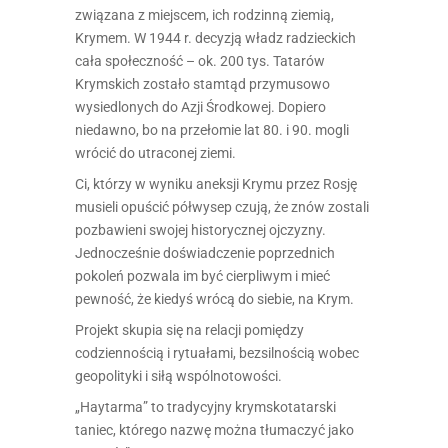
związana z miejscem, ich rodzinną ziemią,
Krymem. W 1944 r. decyzją władz radzieckich
cała społeczność – ok. 200 tys. Tatarów
Krymskich zostało stamtąd przymusowo
wysiedlonych do Azji Środkowej. Dopiero
niedawno, bo na przełomie lat 80. i 90. mogli
wrócić do utraconej ziemi.
Ci, którzy w wyniku aneksji Krymu przez Rosję
musieli opuścić półwysep czują, że znów zostali
pozbawieni swojej historycznej ojczyzny.
Jednocześnie doświadczenie poprzednich
pokoleń pozwala im być cierpliwym i mieć
pewność, że kiedyś wrócą do siebie, na Krym.
Projekt skupia się na relacji pomiędzy
codziennością i rytuałami, bezsilnością wobec
geopolityki i siłą wspólnotowości.
„Haytarma” to tradycyjny krymskotatarski
taniec, którego nazwę można tłumaczyć jako