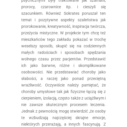
psychicznymi były traktowane jak szamani,
prorocy, czarownice itp. i cieszyli się
szacunkiem. Również Sokrates poruszał ten
temat i pozytywne aspekty szaleństwa jak
prorokowanie, kreatywność, inspiracja twórcza,
przeżycia mistyczne. W projekcie tym chcę też
mieszkańców tego zakładu pokazać w trochę
weselszy sposób, skupić się na codziennych
małych radościach i sposobach spędzania
wolnego czasu przez pacjentów. Przedstawić
ich jako barwne, różne i skomplikowane
osobowości. Nie przedstawiać choroby jako
słabości, a raczej jako ponad przeciętną
wrażliwość. Oczywiście należy pamiętać, że
choroby umysłowe tak jak fizyczne łączą się z
cierpieniem, izolacją, często także z uciążliwym i
nie zawsze skutecznym procesem leczenia.
Jednak z pewnością mogę stwierdzić ,że osoby
te wzbudzają najczęściej skrajne emocje,
niektórych przerażają, a innych fascynują. Z