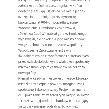
żołnierze opuścili miasto, Legnica w końcu
odetchnęła z ulgą. Dzielnica nie miała jednak
szczęścia – pominięta przez dynamikę
kapitalizmu lat 90-tych popadła w ruinę i
zapomnienie. Przydomek Zakaczawia,
„Dzielnica Cudów”, nabrał gorzko-ironicznego
wydźwięku, ale pokolenia jego mieszkańców
wciąż zachowały silne poczucie wspólnoty.
Współczesne Zakaczawie jest żywym
świadkiem zmian i transformacji historycznych,
przez dziesięciolecia wystawiających społeczny
mikrokosmos jego mieszkańców na coraz to
nowe próby.
Niemal w każdym mieście jest miejsce, którego
mieszkańcy cierpią z powodu marginalizacji
społecznej i ekonomicznej. Projekt ten ma na
celu pokazanie, że w sercu tych miejsc są ludzie
– rodziny, przyjaciele, kochankowie – starający
się żyć jak najlepiej potrafi ą. To również