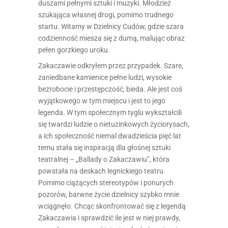
duszami pełnymi sztuki i muzyki. Młodzież
szukająca własnej drogi, pomimo trudnego
startu. Witamy w Dzielnicy Cudów, gdzie szara
codzienność miesza się z dumą, malując obraz
pełen gorzkiego uroku.
Zakaczawie odkryłem przez przypadek. Szare,
zaniedbane kamienice pełne ludzi, wysokie
bezrobocie i przestępczość, bieda. Ale jest coś
wyjątkowego w tym miejscu i jest to jego
legenda. W tym społecznym tyglu wykształcili
się twardzi ludzie o nietuzinkowych życiorysach,
a ich społeczność niemal dwadzieścia pięć lat
temu stała się inspiracją dla głośnej sztuki
teatralnej – „Ballady o Zakaczawiu”, która
powstała na deskach legnickiego teatru.
Pomimo ciążących stereotypów i ponurych
pozorów, barwne życie dzielnicy szybko mnie
wciągnęło. Chcąc skonfrontować się z legendą
Zakaczawia i sprawdzić ile jest w niej prawdy,