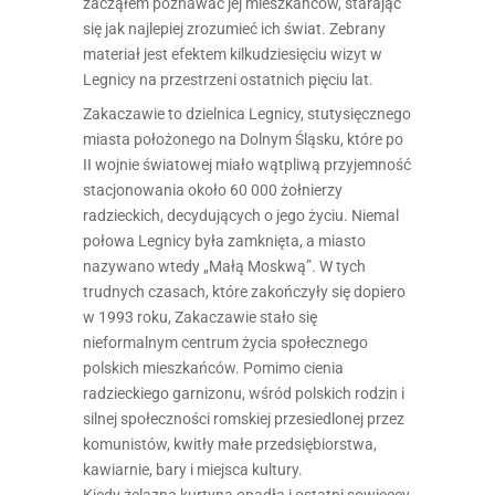
zacząłem poznawać jej mieszkańców, starając
się jak najlepiej zrozumieć ich świat. Zebrany
materiał jest efektem kilkudziesięciu wizyt w
Legnicy na przestrzeni ostatnich pięciu lat.
Zakaczawie to dzielnica Legnicy, stutysięcznego
miasta położonego na Dolnym Śląsku, które po
II wojnie światowej miało wątpliwą przyjemność
stacjonowania około 60 000 żołnierzy
radzieckich, decydujących o jego życiu. Niemal
połowa Legnicy była zamknięta, a miasto
nazywano wtedy „Małą Moskwą”. W tych
trudnych czasach, które zakończyły się dopiero
w 1993 roku, Zakaczawie stało się
nieformalnym centrum życia społecznego
polskich mieszkańców. Pomimo cienia
radzieckiego garnizonu, wśród polskich rodzin i
silnej społeczności romskiej przesiedlonej przez
komunistów, kwitły małe przedsiębiorstwa,
kawiarnie, bary i miejsca kultury.
Kiedy żelazna kurtyna opadła i ostatni sowieccy