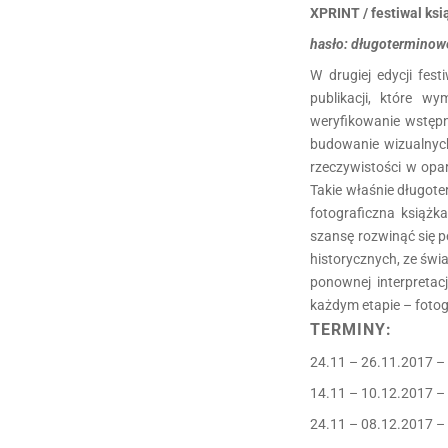
XPRINT / festiwal ksi
hasło: długoterminowe
W drugiej edycji fes
publikacji, które w
weryfikowanie wstępn
budowanie wizualnyc
rzeczywistości w opar
Takie właśnie długote
fotograficzna książka
szansę rozwinąć się p
historycznych, ze świ
ponownej interpretac
każdym etapie – fotog
TERMINY:
24.11 – 26.11.2017 –
14.11 – 10.12.2017 
24.11 – 08.12.2017 