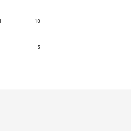
H
10
5