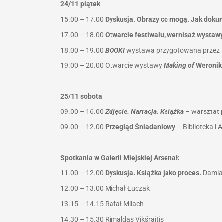
24/11 piątek
15.00 – 17.00
Dyskusja. Obrazy co mogą. Jak doku
17.00 – 18.00
Otwarcie festiwalu, wernisaż wystaw
18.00 – 19.00
BOOKI
wystawa przygotowana przez K
19.00 – 20.00
Otwarcie wystawy
Making of
Weronik
25/11 sobota
09.00 – 16.00
Zdjęcie. Narracja. Książka
– warsztat p
09.00 – 12.00
Przegląd Śniadaniowy
– Biblioteka i
Spotkania w Galerii Miejskiej Arsenał:
11.00 – 12.00
Dyskusja. Książka jako proces.
Damian
12.00 – 13.00
Michał Łuczak
13.15 – 14.15
Rafał Milach
14.30 – 15.30
Rimaldas Vikšraitis