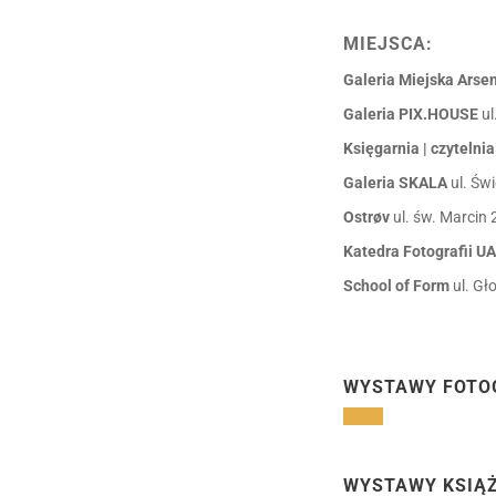
MIEJSCA:
Galeria Miejska Arse
Galeria PIX.HOUSE
u
Księgarnia | czyteln
Galeria SKALA
ul. Św
Ostrøv
ul. św. Marcin
Katedra Fotografii U
School of Form
ul. G
WYSTAWY FOTO
WYSTAWY KSIĄ