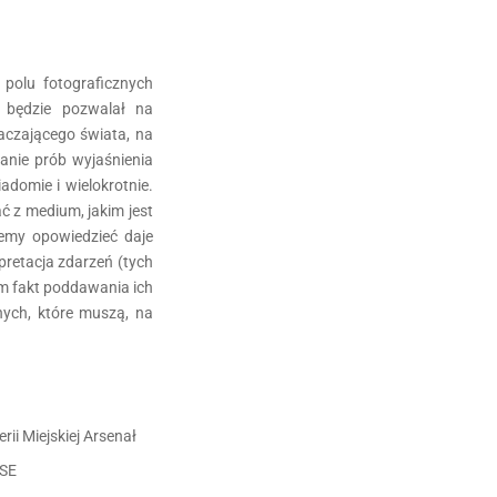
 polu fotograficznych
 będzie pozwalał na
aczającego świata, na
nie prób wyjaśnienia
adomie i wielokrotnie.
ć z medium, jakim jest
hcemy opowiedzieć daje
pretacja zdarzeń (tych
am fakt poddawania ich
nych, które muszą, na
rii Miejskiej Arsenał
USE