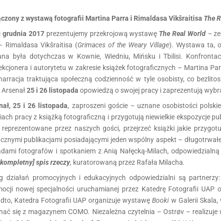
ączony z wystawą fotografii Martina Parra i Rimaldasa Vikšraitisa
The R
0 grudnia 2017
prezentujemy przekrojową wystawę
The Real World
– ze
– Rimaldasa Vikšraitisa (
Grimaces of the Weary Village
). Wystawa ta, 
na była dotychczas w Kownie, Wiedniu, Mińsku i Tbilisi. Konfronta
cjonera i autorytetu w zakresie książek fotograficznych – Martina Par
o narracja traktująca społeczną codzienność w tyle osobisty, co bezli
j Arsenał
25 i 26 listopada
opowiedzą o swojej pracy i zaprezentują wybra
nał, 25 i 26 listopada
, zaproszeni goście – uznane osobistości polskie
ch pracy z książką fotograficzną i przygotują niewielkie ekspozycje pu
eprezentowane przez naszych gości, przejrzeć książki jakie przygotu
cznymi publikacjami posiadającymi jeden wspólny aspekt – długotrwałe
adami fotografów i spotkaniem z Anią Nałęcką-Milach, odpowiedzialną 
ekompletny] spis rzeczy
,
kuratorowaną przez Rafała Milacha
.
działań promocyjnych i edukacyjnych odpowiedzialni są partnerzy:
cji nowej specjalności uruchamianej przez Katedrę Fotografii UAP 
dto, Katedra Fotografii UAP organizuje wystawę
Booki
w Galerii Skala,
znać się z magazynem COMO. Niezależna czytelnia – Ostrøv – realizuje