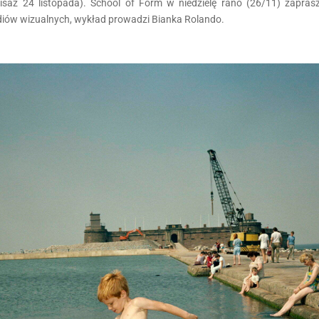
nisaż 24 listopada). School of Form w niedzielę rano (26/11) zapra
diów wizualnych, wykład prowadzi Bianka Rolando.