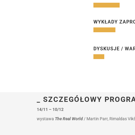
WYKŁADY ZAPRO
DYSKUSJE / WA
_ SZCZEGÓŁOWY PROGR
14/11 – 10/12
wystawa
The Real World
/ Martin Parr, Rimaldas Vikš