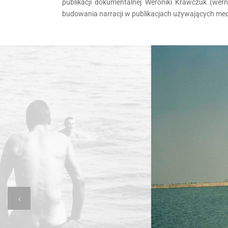
publikacji dokumentalnej Weroniki Krawczuk (wer
budowania narracji w publikacjach używających me