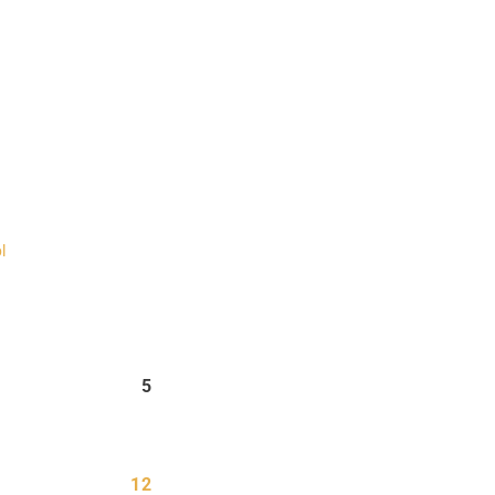
l
5
12