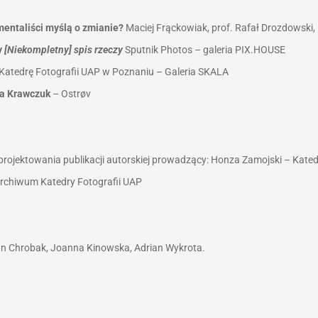
mentaliści myślą o zmianie?
Maciej Frąckowiak, prof. Rafał Drozdowski
y
[Niekompletny] spis rzeczy
Sputnik Photos – galeria PIX.HOUSE
atedrę Fotografii UAP w Poznaniu – Galeria SKALA
a Krawczuk
– Ostrøv
rojektowania publikacji autorskiej
prowadzący: Honza Zamojski –
Kated
 Archiwum Katedry Fotografii UAP
 Chrobak, Joanna Kinowska, Adrian Wykrota.