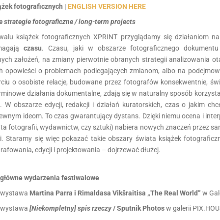
ążek fotograficznych |
ENGLISH VERSION HERE
 strategie fotograficzne / long-term projects
tiwalu książek fotograficznych XPRINT przyglądamy się działaniom na
ymagają
czasu
. Czasu, jaki w obszarze fotograficznego dokumentu
ych założeń, na zmiany pierwotnie obranych strategii analizowania ot
h opowieści o problemach podlegających zmianom, albo na podejmowa
ciu o osobiste relacje, budowane przez fotografów konsekwentnie, świ
rminowe działania dokumentalne, zdają się w naturalny sposób korzysta
. W obszarze edycji, redakcji i działań kuratorskich, czas o jakim c
ewnym ideom. To czas gwarantujący dystans. Dzięki niemu ocena i inter
ata fotografii, wydawnictw, czy sztuki) nabiera nowych znaczeń przez s
ji. Staramy się więc pokazać takie obszary świata książek fotograficz
rafowania, edycji i projektowania – dojrzewać dłużej.
główne wydarzenia festiwalowe
– wystawa
Martina Parra i Rimaldasa Vikšraitisa „The Real World”
w Gale
– wystawa
[Niekompletny] spis rzeczy
/ Sputnik Photos
w galerii PIX.HO