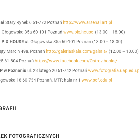
nał
Stary Rynek 6 61-772 Poznań
http://www.arsenal.art.pl
l. Głogowska 35a 60-101 Poznań
www.pix.house
(13.00 – 18.00)
ia PIX.HOUSE
ul. Głogowska 35a 60-101 Poznań (13.00 – 18.00)
ięty Marcin 49a, Poznań
http://galeriaskala.com/galeria/
(12.00 – 18.00)
 25 61-804 Poznań
https://www.facebook.com/Ostrov.books/
AP w Poznaniu
ul. 23 lutego 20 61-742 Poznań
www.fotografia.uap.edu.p
łogowska 18 60-734 Poznań, MTP, hala nr 1
www.sof.edu.pl
GRAFII
ŻEK FOTOGRAFICZNYCH