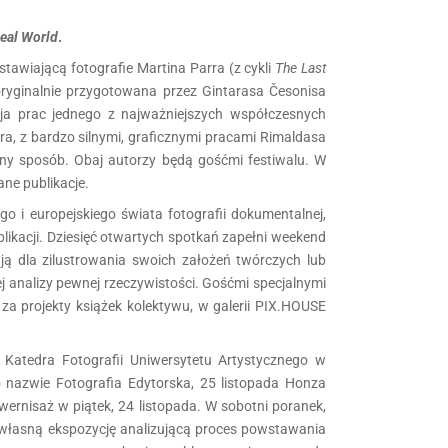
eal World
.
stawiającą fotografie Martina Parra (z cykli
The Last
oryginalnie przygotowana przez Gintarasa Česonisa
cja prac jednego z najważniejszych współczesnych
ra, z bardzo silnymi, graficznymi pracami Rimaldasa
tosny sposób. Obaj autorzy będą gośćmi festiwalu. W
ne publikacje.
go i europejskiego świata fotografii dokumentalnej,
blikacji. Dziesięć otwartych spotkań zapełni weekend
ją dla zilustrowania swoich założeń twórczych lub
j analizy pewnej rzeczywistości. Gośćmi specjalnymi
za projekty książek kolektywu, w galerii PIX.HOUSE
 Katedra Fotografii Uniwersytetu Artystycznego w
o nazwie Fotografia Edytorska, 25 listopada Honza
 wernisaż w piątek, 24 listopada. W sobotni poranek,
 własną ekspozycję analizującą proces powstawania