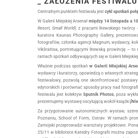
_ ZAŁOŻENIA FESTIWALU
Centralnym punktem festiwalu jest
cykl spotkań poł
W Galerii Miejskiej Arsenał
między 14 listopada a 1
Resort, Small World
) z pracami litewskiego twórcy 
kuratora Kaunas Photography Gallery, prezentowa
fotografów, członka agencji Magnum, wydawcy, kolek
Vikšraitisa, portretującymi litewską prowincję – t
ramach spotkań odbywających się w Galerii Miejskie
Właśnie podczas spotkań
w Galerii Miejskiej Arse
wydawcy i kuratorzy, opowiedzą o własnych strategia
festiwalowy, pozwolą one skonfrontować postawy r
edytorskich i porównać sposoby pracy nad fotografi
festiwalu jest kolektyw
Sputnik Photos
, poza wykł
prezentujemy wystawę oscylującą wokół książki
[Ni
Za przygotowanie autonomicznych wystaw, szereg 
Poznaniu, School of Form, Ostrøv. W ramach promo
Zamojski przeprowadzi warsztaty projektowe. Pona
25/11 w bibliotece Katedry Fotografii można zapo