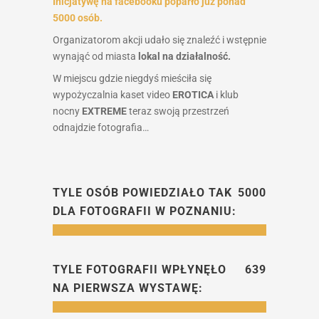
Inicjatywę na facebooku poparło już ponad
5000 osób.
Organizatorom akcji udało się znaleźć i wstępnie
wynająć od miasta
lokal na działalność.
W miejscu gdzie niegdyś mieściła się
wypożyczalnia kaset video
EROTICA
i klub
nocny
EXTREME
teraz swoją przestrzeń
odnajdzie fotografia…
TYLE OSÓB POWIEDZIAŁO TAK
5000
DLA FOTOGRAFII W POZNANIU:
TYLE FOTOGRAFII WPŁYNĘŁO
639
NA PIERWSZA WYSTAWĘ: