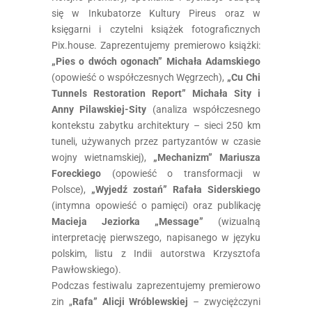
się w Inkubatorze Kultury Pireus oraz w
księgarni i czytelni książek fotograficznych
Pix.house. Zaprezentujemy premierowo książki:
„Pies o dwóch ogonach” Michała Adamskiego
(opowieść o współczesnych Węgrzech),
„Cu Chi
Tunnels Restoration Report” Michała Sity i
Anny Pilawskiej-Sity
(analiza współczesnego
kontekstu zabytku architektury – sieci 250 km
tuneli, używanych przez partyzantów w czasie
wojny wietnamskiej),
„Mechanizm” Mariusza
Foreckiego
(opowieść o transformacji w
Polsce),
„Wyjedź zostań” Rafała Siderskiego
(intymna opowieść o pamięci) oraz publikację
Macieja Jeziorka „Message”
(wizualną
interpretację pierwszego, napisanego w języku
polskim, listu z Indii autorstwa Krzysztofa
Pawłowskiego).
Podczas festiwalu zaprezentujemy premierowo
zin „
Rafa” Alicji Wróblewskiej
– zwyciężczyni