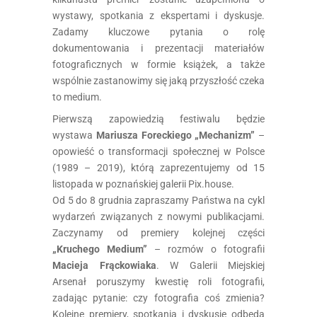
wystawy, spotkania z ekspertami i dyskusje.
Zadamy kluczowe pytania o rolę
dokumentowania i prezentacji materiałów
fotograficznych w formie książek, a także
wspólnie zastanowimy się jaką przyszłość czeka
to medium.
Pierwszą zapowiedzią festiwalu będzie
wystawa
Mariusza Foreckiego „Mechanizm”
–
opowieść o transformacji społecznej w Polsce
(1989 – 2019), którą zaprezentujemy od 15
listopada w poznańskiej galerii Pix.house.
Od 5 do 8 grudnia zapraszamy Państwa na cykl
wydarzeń związanych z nowymi publikacjami.
Zaczynamy od premiery kolejnej części
„Kruchego Medium”
– rozmów o fotografii
Macieja Frąckowiaka
. W Galerii Miejskiej
Arsenał poruszymy kwestię roli fotografii,
zadając pytanie: czy fotografia coś zmienia?
Kolejne premiery, spotkania i dyskusje odbędą