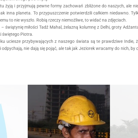
tu żyją i przyjmują pewne formy zachowań zbliżone do naszych, ale nie
ednak inna planeta. To przypuszczenie potwierdzili całkiem niedawno. T
u to nie wyszło. Robią rzeczy niemożliwe, to widać na zdjęciach.
” – świątynię miłości Tadź Mahal, żelazną kolumnę z Delhi, groty Adźanta
 świętego Piotra.
u uciesze przybywających z naszego świata są te prawdziwe Indie, żyw
 odpychają, nie dają się pojąć, ale tak jak Jeziorek wracamy do nich, b