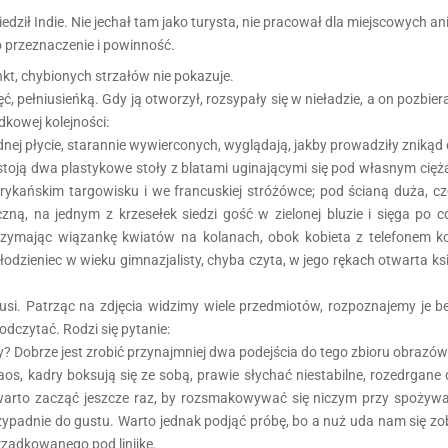
dził Indie. Nie jechał tam jako turysta, nie pracował dla miejscowych an
o przeznaczenie i powinność.
unkt, chybionych strzałów nie pokazuje.
, pełniusieńką. Gdy ją otworzył, rozsypały się w nieładzie, a on pozbierał
kowej kolejności:
ej płycie, starannie wywierconych, wyglądają, jakby prowadziły znikąd do
toją dwa plastykowe stoły z blatami uginającymi się pod własnym cięż
 afrykańskim targowisku i we francuskiej stróżówce; pod ścianą duża,
zną, na jednym z krzesełek siedzi gość w zielonej bluzie i sięga po 
, trzymając wiązankę kwiatów na kolanach, obok kobieta z telefonem 
łodzieniec w wieku gimnazjalisty, chyba czyta, w jego rękach otwarta ksi
si. Patrząc na zdjęcia widzimy wiele przedmiotów, rozpoznajemy je bez
 odczytać. Rodzi się pytanie:
? Dobrze jest zrobić przynajmniej dwa podejścia do tego zbioru obrazów
aos, kadry boksują się ze sobą, prawie słychać niestabilne, rozedrgane
 warto zacząć jeszcze raz, by rozsmakowywać się niczym przy spożywa
ypadnie do gustu. Warto jednak podjąć próbę, bo a nuż uda nam się z
rządkowanego pod linijkę.