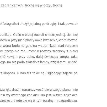
i zagranicznych. Trochę się włóczył, trochę
 fotografie i ułożył je jedną po drugiej. I tak powstał
nikąd. Gość w białej koszuli, o nieczytelnej, ciemnej
arem, a przy nich plastykowe krzesełka, które można
 czerwona butla na gaz, na wspornikach nad tarasem
coś, czego nie ma. Pomnik rodziny zrobiony z białej
komórkowym przy uchu, dalej świecąca lampa, taka
ęga, na nią pada światło z lampy, dzięki temu widać,
 kłopotu. U nas też takie są. Oglądając zdjęcie po
.
 dźwięki, drażni natarczywość pierwszego planu i nie
niu wykwintnego koniaku. Bo jest w tych zdjęciach
obaczyć prawdę ukrytą w tym totalnym rozgardiaszu,