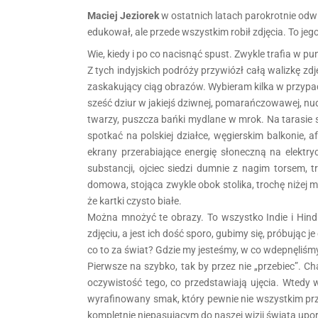
Maciej Jeziorek
w ostatnich latach parokrotnie odwie
edukował, ale przede wszystkim robił zdjęcia. To jeg
Wie, kiedy i po co nacisnąć spust. Zwykle trafia w p
Z tych indyjskich podróży przywiózł całą walizkę zdjęć
zaskakujący ciąg obrazów. Wybieram kilka w przypad
sześć dziur w jakiejś dziwnej, pomarańczowawej, nudn
twarzy, puszcza bańki mydlane w mrok. Na tarasie s
spotkać na polskiej działce, węgierskim balkonie,
ekrany przerabiające energię słoneczną na elektryc
substancji, ojciec siedzi dumnie z nagim torsem
domowa, stojąca zwykle obok stolika, trochę niżej m
że kartki czysto białe.
Można mnożyć te obrazy. To wszystko Indie i Hindu
zdjęciu, a jest ich dość sporo, gubimy się, próbując je
co to za świat? Gdzie my jesteśmy, w co wdepnęliśmy
Pierwsze na szybko, tak by przez nie „przebiec”. Ch
oczywistość tego, co przedstawiają ujęcia. Wtedy
wyrafinowany smak, który pewnie nie wszystkim prz
kompletnie niepasującym do naszej wizji świata upo