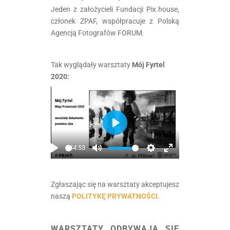
Jeden z założycieli Fundacji Pix.house,
członek ZPAF, współpracuje z Polską
Agencją Fotografów FORUM.
Tak wyglądały warsztaty
Mój Fyrtel
2020:
Play
44:53
Play
Mute
Settings
Enter
fullscreen
Zgłaszając się na warsztaty akceptujesz
naszą
POLITYKĘ PRYWATNOŚCI.
.
WARSZTATY ODBYWAJĄ SIĘ