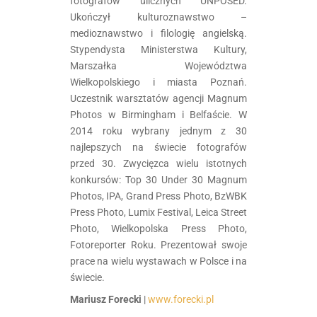
fotografów ulicznych UNPOSED.
Ukończył kulturoznawstwo –
medioznawstwo i filologię angielską.
Stypendysta Ministerstwa Kultury,
Marszałka Województwa
Wielkopolskiego i miasta Poznań.
Uczestnik warsztatów agencji Magnum
Photos w Birmingham i Belfaście. W
2014 roku wybrany jednym z 30
najlepszych na świecie fotografów
przed 30. Zwycięzca wielu istotnych
konkursów: Top 30 Under 30 Magnum
Photos, IPA, Grand Press Photo, BzWBK
Press Photo, Lumix Festival, Leica Street
Photo, Wielkopolska Press Photo,
Fotoreporter Roku. Prezentował swoje
prace na wielu wystawach w Polsce i na
świecie.
Mariusz Forecki
|
www.forecki.pl