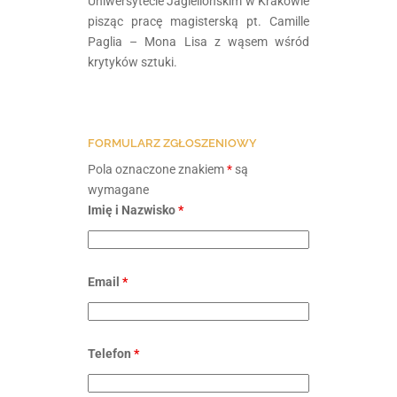
Uniwersytecie Jagiellońskim w Krakowie
pisząc pracę magisterską pt. Camille
Paglia – Mona Lisa z wąsem wśród
krytyków sztuki.
FORMULARZ ZGŁOSZENIOWY
Pola oznaczone znakiem
*
są
wymagane
Imię i Nazwisko
*
Email
*
Telefon
*