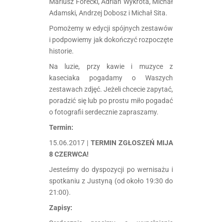
Mariusz Forecki, Adrian Wykrota, Michał
Adamski, Andrzej Dobosz i Michał Sita.
Pomożemy w edycji spójnych zestawów
i podpowiemy jak dokończyć rozpoczęte
historie.
Na luzie, przy kawie i muzyce z
kaseciaka pogadamy o Waszych
zestawach zdjęć. Jeżeli chcecie zapytać,
poradzić się lub po prostu miło pogadać
o fotografii serdecznie zapraszamy.
Termin:
15.06.2017 |
TERMIN ZGŁOSZEŃ MIJA
8 CZERWCA!
Jesteśmy do dyspozycji po wernisażu i
spotkaniu z Justyną (od około 19:30 do
21:00).
Zapisy: