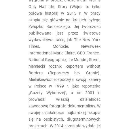
wygrana w projekcie Aftermath: War is
Only Half the Story (Wojna to tylko
połowa historii) w 2015 r. W pracy
skupia się głównie na krajach byłego
Związku Radzieckiego. Jej twórczość
publikowana jest przez światowe
wydawnictwa takie, jak The New York
Times, Monocle, Newsweek
International, Marie Claire , GEO France ,
National Geographic , Le Monde , Stern ,
niemiecki rocznik Reporters without
Borders (Reporterzy bez Granic).
Mielnikiewicz rozpoczęła swoją karierę
w Polsce w 1999 r. jako reporterka
„Gazety Wyborczej”, a od 2001 r.
prowadzi własną działalność
zawodową fotografa-dokumentalisty. W
swojej działalności najbardziej skupia
się na osobistych, długoterminowych
projektach. W 2014 r. została wydała jej