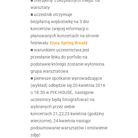
■ oferujemy 5 bezpłatnych miejsc na
warsztaty
■ uczestnik otrzymuje
bezpłatną wejściówkę na 3 dni
koncertów (więcej informacji o
planowanych koncertach na stronie
festiwalu:
Enea Spring Break
)
■ warunkiem uczestnictwa jest
przesłanie linku do porfolio na
podstawie którego zostanie wyłoniona
grupa warsztatowa
■ pierwsze spotkanie wprowadzające
(wykład) odbędzie się 20 kwietnia 2016
o 18.30 w PIX.HOUSE, następnie
uczestnicy będą fotografować na
wybranych przez siebie
koncertach 21,22,23 kwietnia (godziny
wieczorne); 24 kwietnia nastąpi
podsumowanie warsztatów i omówienie
zdjęć