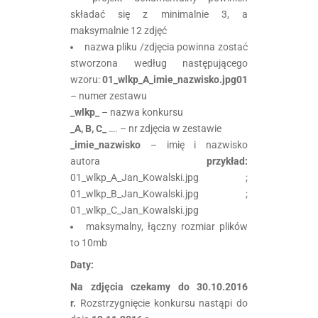
składać się z minimalnie 3, a
maksymalnie 12 zdjęć
nazwa pliku /zdjęcia powinna zostać
stworzona według następującego
wzoru:
01_wlkp_A_imie_nazwisko.jpg
01
– numer zestawu
_wlkp_
– nazwa konkursu
_A, B, C_
…. – nr zdjęcia w zestawie
_imie_nazwisko
– imię i nazwisko
autora
przykład:
01_wlkp_A_Jan_Kowalski.jpg ;
01_wlkp_B_Jan_Kowalski.jpg ;
01_wlkp_C_Jan_Kowalski.jpg
maksymalny, łączny rozmiar plików
to 10mb
Daty:
Na zdjęcia czekamy do 30.10.2016
r.
Rozstrzygnięcie konkursu nastąpi do