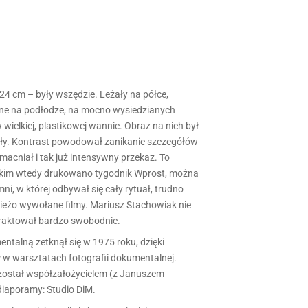
24 cm – były wszędzie. Leżały na półce,
ucane na podłodze, na mocno wysiedzianych
 wielkiej, plastikowej wannie. Obraz na nich był
iały. Kontrast powodował zanikanie szczegółów
acniał i tak już intensywny przekaz. To
jakim wtedy drukowano tygodnik Wprost, można
i, w której odbywał się cały rytuał, trudno
świeżo wywołane filmy. Mariusz Stachowiak nie
 traktował bardzo swobodnie.
­talną zetknął się w 1975 roku, dzięki
 w warsztatach fotografii dokumentalnej.
 został współzałożycielem (z Januszem
diaporamy: Studio DiM.