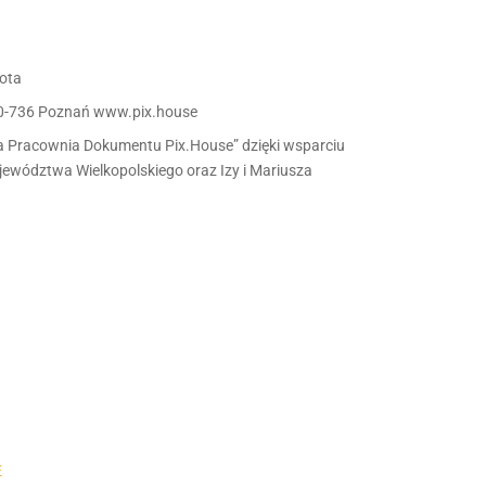
rota
60-736 Poznań www.pix.house
a Pracownia Dokumentu Pix.House” dzięki wsparciu
ewództwa Wielkopolskiego oraz Izy i Mariusza
E