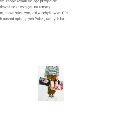
 zaopie­kowali się jego przyjaciele,
okazał się ze względu na tematy
cym, najważ­niejszym, jaki w schyłkowym PRL
 pośród opisujących Polskę tamtych lat.