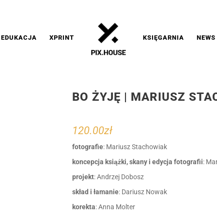
EDUKACJA
XPRINT
KSIĘGARNIA
NEWS
BO ŻYJĘ | MARIUSZ ST
120.00
zł
fotografie
: Mariusz Stachowiak
koncepcja książki, skany i edycja fotografii
: Ma
projekt
: Andrzej Dobosz
skład i łamanie
: Dariusz Nowak
korekta
: Anna Molter