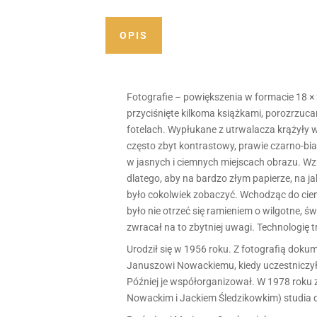
Mariusz
Stachowiak
OPIS
quantity
Fotografie – powiększenia w formacie 18 × 
przyciśnięte kilkoma książkami, porozrz
fotelach. Wypłukane z utrwalacza krążyły w
często zbyt kontrastowy, prawie czarno-b
w jasnych i ciemnych miejscach obrazu. Wzm
dlatego, aby na bardzo złym papierze, na 
było cokolwiek zobaczyć. Wchodząc do ciemn
było nie otrzeć się ramieniem o wilgotne, 
zwracał na to zbytniej uwagi. Technologię
Urodził się w 1956 roku. Z fotografią dokumen
Januszowi Nowackiemu, kiedy uczestniczył
Później je współorga­nizował. W 1978 roku
Nowackim i Jackiem Śledzikow­kim) studia 