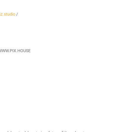
sz.studio
/
 WWW.PIX.HOUSE