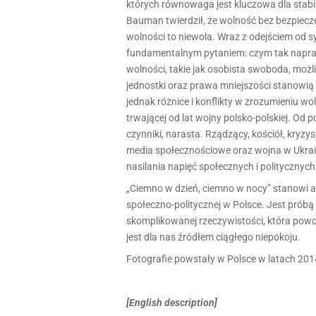
których równowaga jest kluczowa dla stab
quantity
Bauman twierdził, że wolność bez bezpiecz
wolności to niewola. Wraz z odejściem od s
fundamentalnym pytaniem: czym tak napraw
wolności, takie jak osobista swoboda, mo
jednostki oraz prawa mniejszości stanowią 
jednak różnice i konflikty w zrozumieniu wol
trwającej od lat wojny polsko-polskiej. Od 
czynniki, narasta. Rządzący, kościół, kryz
media społecznościowe oraz wojna w Ukraini
nasilania napięć społecznych i politycznych
„Ciemno w dzień, ciemno w nocy” stanowi aut
społeczno-politycznej w Polsce. Jest prób
skomplikowanej rzeczywistości, która pow
jest dla nas źródłem ciągłego niepokoju.
Fotografie powstały w Polsce w latach 20
[English description]