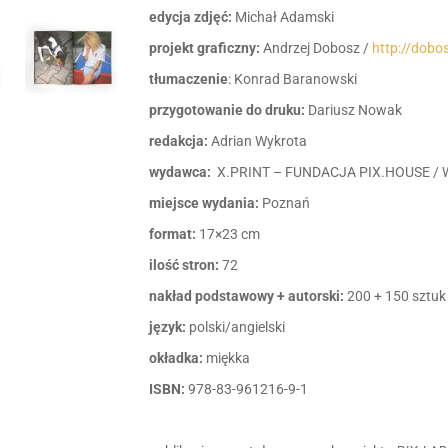
edycja zdjęć:
Michał Adamski
projekt graficzny:
Andrzej Dobosz /
http://dobo
tłumaczenie
: Konrad Baranowski
przygotowanie do druku:
Dariusz Nowak
redakcja:
Adrian Wykrota
wydawca:
X.PRINT – FUNDACJA PIX.HOUSE /
miejsce wydania:
Poznań
format:
17×23 cm
ilość stron:
72
nakład podstawowy + autorski:
200 + 150 sztuk
język:
polski/angielski
okładka:
miękka
ISBN:
978-83-961216-9-1