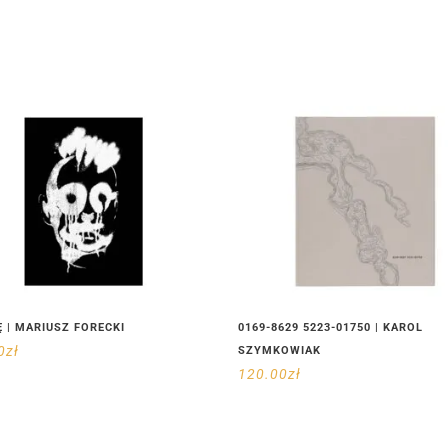
 | MARIUSZ FORECKI
0169-8629 5223-01750 | KAROL
0
zł
SZYMKOWIAK
120.00
zł