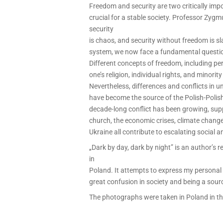
Freedom and security are two critically imp
crucial for a stable society. Professor Zy
security
is chaos, and security without freedom is sl
system, we now face a fundamental questio
Different concepts of freedom, including per
one’s religion, individual rights, and minorit
Nevertheless, differences and conflicts in 
have become the source of the Polish-Polish
decade-long conflict has been growing, supp
church, the economic crises, climate change
Ukraine all contribute to escalating social a
„Dark by day, dark by night” is an author’s re
in
Poland. It attempts to express my personal
great confusion in society and being a sour
The photographs were taken in Poland in t