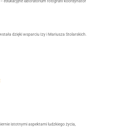
– edukacyjne laboratorium fotografii
koordynator
ała dzięki wsparciu Izy i Mariusza Stolarskich.
E
rnie istotnymi aspektami ludzkiego życia,