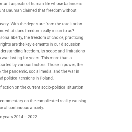
ortant aspects of human life whose balance is
gmunt Bauman claimed that freedom without
avery. With the departure from the totalitarian
n: what does freedom really mean to us?
sonal liberty, the freedom of choice, practicing
y rights are the key elements in our discussion.
understanding freedom, its scope and limitations
 war lasting for years. This more than a
orted by various factors. Those in power, the
, the pandemic, social media, and the war in
nd political tensions in Poland.
flection on the current socio-political situation
 commentary on the complicated reality causing
ce of continuous anxiety.
he years 2014 – 2022