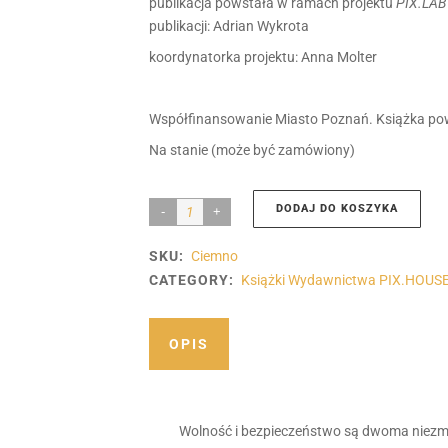
publikacja powstała w ramach projektu
PIX.LAB 
publikacji: Adrian Wykrota
koordynatorka projektu: Anna Molter
Współfinansowanie Miasto Poznań. Książka powst
Na stanie (może być zamówiony)
DODAJ DO KOSZYKA
Ciemno
w
SKU:
Ciemno
dzień
CATEGORY:
Książki Wydawnictwa PIX.HOUS
Ciemno
w
OPIS
nocy
|
Michał
Wolność i bezpieczeństwo są dwoma niezmie
Adamski