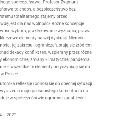
ilnego społeczeństwa. Profesor Zygmunt
eństwa to chaos, a bezpieczeństwo bez
ystemu totalitarnego stajemy przed
dę jest dla nas wolność? Różne koncepcje
żliwość wyboru, praktykowanie wyznania, prawa
kluczowe elementy naszej dyskusji. Niemniej
ności, jej zakresu i ograniczeń, stają się źródłem
ponad dekady konflikt ten, wspierany przez różne
ysy ekonomiczne, zmiany klimatyczne, pandemia,
e – wszystkie te elementy przyczyniają się do
 w Polsce.
orską refleksję i odnosi się do obecnej sytuacji
ą wyrażenia mojego osobistego komentarza do
oduje w społeczeństwie ogromne zagubienie i
14 – 2022