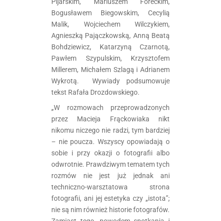
Pijarskim, Mariuszem Foreckim,
Bogusławem Biegowskim, Cecylią
Malik, Wojciechem Wilczykiem,
Agnieszką Pajączkowską, Anną Beatą
Bohdziewicz, Katarzyną Czarnotą,
Pawłem Szypulskim, Krzysztofem
Millerem, Michałem Szlagą i Adrianem
Wykrotą. Wywiady podsumowuje
tekst Rafała Drozdowskiego.
„W rozmowach przeprowadzonych
przez Macieja Frąckowiaka nikt
nikomu niczego nie radzi, tym bardziej
– nie poucza. Wszyscy opowiadają o
sobie i przy okazji o fotografii albo
odwrotnie. Prawdziwym tematem tych
rozmów nie jest już jednak ani
techniczno-warsztatowa strona
fotografii, ani jej estetyka czy „istota”;
nie są nim również historie fotografów.
Zamiast tego, powodem spotkania i