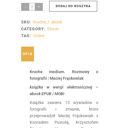
DODAJ DO KOSZYKA
Kruche
Medium.
SKU:
Kruche_1_ebook
Rozmowy
CATEGORY:
Ebook
o
TAG:
Online
fotografii
|
OPIS
ebook
quantity
Kruche medium. Rozmowy o
fotografii | Maciej Frąckowiak
książka w wersji elektronicznej –
ebook EPUB / MOBI
Książka zawiera 13 wywiadów o
fotografii i zmianie, które
przeprowadził Maciej Frąckowiak z
Konradem Pustołą, Krzysztofem