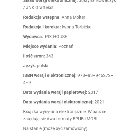
Skład wersji elektronicznej:
Justyna Nowaczyk
/ JNK Graftekst
Redakcja wstępna:
Anna Molter
Redakcja i korekta:
Iwona Torbicka
Wydawca:
PIX.HOUSE
Miejsce wydania:
Poznań
Ilość stron:
343
Język:
polski
ISBN wersji elektronicznej:
978–83–946272–
4–9
Data wydania wersji papierowej:
2017
Data wydania wersji elektronicznej:
2021
Książka wysyłana elektronicznie. W paczce
znajdują się dwa formaty EPUB i MOBI
Na stanie (może być zamówiony)