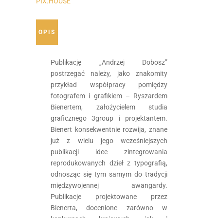
PIX.HOUSE
Andrzej
Dobosz
OPIS
quantity
Publikację „Andrzej Dobosz”
postrzegać należy, jako znakomity
przykład współpracy pomiędzy
fotografem i grafikiem – Ryszardem
Bienertem, założycielem studia
graficznego 3group i projektantem.
Bienert konsekwentnie rozwija, znane
już z wielu jego wcześniejszych
publikacji idee zintegrowania
reprodukowanych dzieł z typografią,
odnosząc się tym samym do tradycji
międzywojennej awangardy.
Publikacje projektowane przez
Bienerta, docenione zarówno w