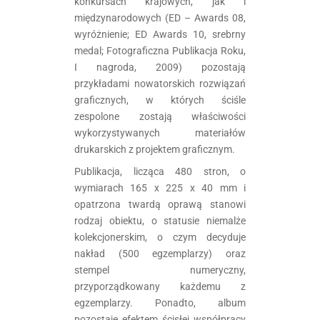
konkursach krajowych, jak i
międzynarodowych (ED – Awards 08,
wyróżnienie; ED Awards 10, srebrny
medal; Fotograficzna Publikacja Roku,
I nagroda, 2009) pozostają
przykładami nowatorskich rozwiązań
graficznych, w których ściśle
zespolone zostają właściwości
wykorzystywanych materiałów
drukarskich z projektem graficznym.
Publikacja, licząca 480 stron, o
wymiarach 165 x 225 x 40 mm i
opatrzona twardą oprawą stanowi
rodzaj obiektu, o statusie niemalże
kolekcjonerskim, o czym decyduje
nakład (500 egzemplarzy) oraz
stempel numeryczny,
przyporządkowany każdemu z
egzemplarzy. Ponadto, album
pozostaje efektem ścisłej współpracy