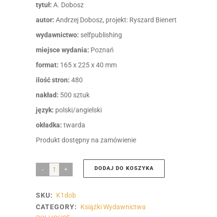
tytuł:
A. Dobosz
autor:
Andrzej Dobosz, projekt: Ryszard Bienert
wydawnictwo:
selfpublishing
miejsce wydania:
Poznań
format:
165 x 225 x 40 mm
ilość stron:
480
nakład:
500 sztuk
język:
polski/angielski
okładka:
twarda
Produkt dostępny na zamówienie
DODAJ DO KOSZYKA
New
photography
SKU:
K1dob
book
CATEGORY:
Książki Wydawnictwa
|