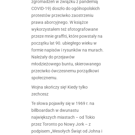
zgromadzeń w związku z pandemią
COVID-19) doszło do ogólnopolskich
protestów przeciwko zaostrzeniu
prawa aborcyjnego. W książce
wykorzystałem też sfotografowane
przeze mnie graffiti, które powstały na
początku lat 90. ubiegłego wieku w
formie napisów i rysunków na murach.
Należały do przejawów
młodzieżowego buntu, skierowanego
przeciwko ówczesnemu porządkowi
społecznemu.
Wojna skończy się! Kiedy tylko
zechcesz
Te słowa pojawiły się w 1969 r. na
billboardach w dwunastu
największych miastach – od Tokio
przez Toronto po Nowy Jork – z
podpisem „Wesołych Świąt od Johna i