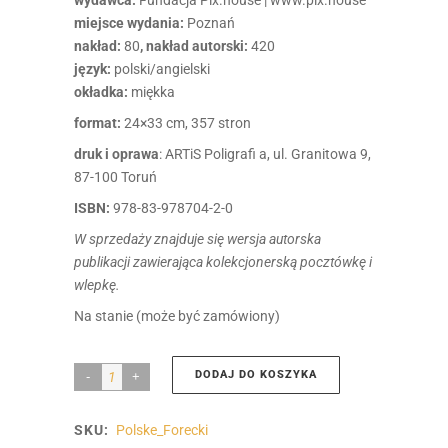
miejsce wydania:
Poznań
nakład:
80
, nakład autorski:
420
język:
polski/angielski
okładka:
miękka
format:
24×33 cm, 357 stron
druk i oprawa
: ARTiS Poligrafi a, ul. Granitowa 9,
87-100 Toruń
ISBN:
978-83-978704-2-0
W sprzedaży znajduje się wersja autorska
publikacji zawierająca kolekcjonerską pocztówkę i
wlepkę.
Na stanie (może być zamówiony)
DODAJ DO KOSZYKA
POLSKĘ
|
SKU:
Polske_Forecki
Mariusz