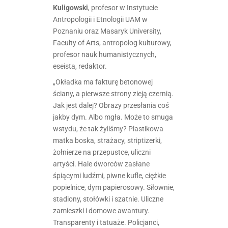
Kuligowski
, profesor w Instytucie
Antropologii i Etnologii UAM w
Poznaniu oraz Masaryk University,
Faculty of Arts, antropolog kulturowy,
profesor nauk humanistycznych,
eseista, redaktor.
„Okładka ma fakturę betonowej
ściany, a pierwsze strony zieją czernią.
Jak jest dalej? Obrazy przesłania coś
jakby dym. Albo mgła. Może to smuga
wstydu, że tak żyliśmy? Plastikowa
matka boska, strażacy, striptizerki,
żołnierze na przepustce, uliczni
artyści. Hale dworców zasłane
śpiącymi ludźmi, piwne kufle, ciężkie
popielnice, dym papierosowy. Siłownie,
stadiony, stołówki i szatnie. Uliczne
zamieszki i domowe awantury.
Transparenty i tatuaże. Policjanci,