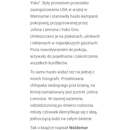
Yoko”. Były protestem przeciwko
zaangażowaniu USA w wojnę w
Wietnamie i stanowiły hasło kampanii
pokojowej, przygotowanej przez
Johna Lennona i Yoko Ono.
Umieszczano je na plakatach, ulotkach
i reklamach w największych gazetach.
Poza nawoływaniem do pokoju,
wzywały do pojednania i zakończenia
wszelkich konfliktów.
To samo hasło widać też na jednej z
moich fotografii. Przedstawia
chłopaka siedzącego pod ścianą, na
której namalowany jest portret Johna
Lennona. W ciasnej suterenie,
odziedziczonej po śmierci rodziców,
młody człowiek identyfikuje się z ideą,
jednoczącą ludzi na całym świecie.
Tak o książce napisał
Waldemar