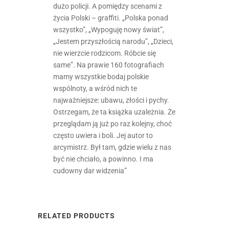
dużo policji. A pomiędzy scenami z
życia Polski – graffiti. „Polska ponad
wszystko”, „Wypoguję nowy świat”,
„Jestem przyszłością narodu”, „Dzieci,
nie wierzcie rodzicom. Róbcie się
same”. Na prawie 160 fotografiach
mamy wszystkie bodaj polskie
wspólnoty, a wśród nich te
najważniejsze: ubawu, złości i pychy.
Ostrzegam, że ta książka uzależnia. Że
przeglądam ją już po raz kolejny, choć
często uwiera i boli. Jej autor to
arcymistrz. Był tam, gdzie wielu z nas
być nie chciało, a powinno. I ma
cudowny dar widzenia”
RELATED PRODUCTS