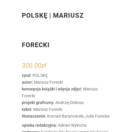
POLSKĘ | MARIUSZ
FORECKI
300.00
zł
tytuł:
POLSKĘ
autor:
Mariusz Forecki
koncepcja książki i edycja zdjęć:
Mariusz
Forecki
projekt graficzny:
Andrzej Dobosz
tekst:
Mariusz Forecki
tłumaczenie:
Konrad Baranowski, Julia Forecka
opieka redakcyjna:
Adrian Wykrota
wydawca:
Fundacja Pix.house | www.pix.house