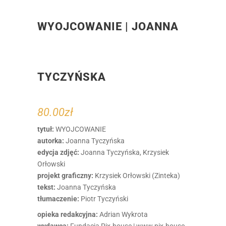
WYOJCOWANIE | JOANNA
TYCZYŃSKA
80.00
zł
tytuł:
WYOJCOWANIE
autorka:
Joanna Tyczyńska
edycja zdjęć:
Joanna Tyczyńska, Krzysiek
Orłowski
projekt graficzny:
Krzysiek Orłowski (Zinteka)
tekst:
Joanna Tyczyńska
tłumaczenie:
Piotr Tyczyński
opieka redakcyjna:
Adrian Wykrota
wydawca:
Fundacja Pix.house | www.pix.house