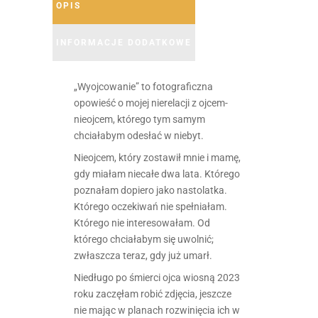
OPIS
INFORMACJE DODATKOWE
„Wyojcowanie” to fotograficzna
opowieść o mojej nierelacji z ojcem-
nieojcem, którego tym samym
chciałabym odesłać w niebyt.
Nieojcem, który zostawił mnie i mamę,
gdy miałam niecałe dwa lata. Którego
poznałam dopiero jako nastolatka.
Którego oczekiwań nie spełniałam.
Którego nie interesowałam. Od
którego chciałabym się uwolnić;
zwłaszcza teraz, gdy już umarł.
Niedługo po śmierci ojca wiosną 2023
roku zaczęłam robić zdjęcia, jeszcze
nie mając w planach rozwinięcia ich w