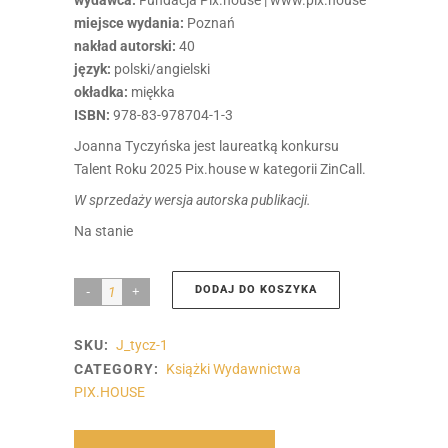
miejsce wydania:
Poznań
nakład autorski:
40
język:
polski/angielski
okładka:
miękka
ISBN:
978-83-978704-1-3
Joanna Tyczyńska jest laureatką konkursu
Talent Roku 2025 Pix.house w kategorii ZinCall.
W sprzedaży wersja autorska publikacji.
Na stanie
DODAJ DO KOSZYKA
WYOJCOWANIE
|
SKU:
J_tycz-1
Joanna
CATEGORY:
Książki Wydawnictwa
Tyczyńska
PIX.HOUSE
quantity