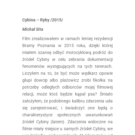
Cybina – Ryby /2015/
Michał Sita
Film zrealizowałem w ramach letniej rezydencji
Bramy Poznania w 2015 roku, dzięki której
miałem szansę odbyć motocyklową podróż do
źródeł Cybiny w celu zebrania dokumentacji
fenomenów występujących na tych terenach.
Liczyłem na to, że być może wędkarz opowie
głupi dowcip albo plażowicz zrobi fikołka na
potrzeby odległych odbiorców mojej filmowej
relacji, może ktoś będzie kąpał psa? Śmiało
założyłem, że podobnego kalibru zdarzenia uda
się zarejestrować, i świadczyć one będą o
charakterystyce społecznych uwarunkowań
źródeł Cybiny (latem). Zdarzenia widoczne na
filmie miały miejsce u samych źródeł Cybiny, we