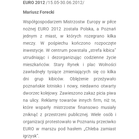
EURO 2012
/15.05-30.06.2012/
Mariusz Forecki
Współgospodarzem Mistrzostw Europy w piłce
nożnej EURO 2012 została Polska, a Poznań
jednym z miast, w których rozegrano kilka
meczy. W pośpiechu kończono rozpoczęte
inwestycje. W centrum powstała „strefa kibica”
utrudniając i dezorganizując codzienne życie
mieszkańców. Stary Rynek i plac Wolności
zawładnęły tysiące zmieniających się co kilka
dni grup kibiców. Oblężenie przeżywało
poznańskie lotnisko i nowy, niedawno otwarty
dworzec kolejowy. Zawieszono zakaz picia piwa
na ulicy. Reklamy towarów innych firm, niż te,
które wsparły mistrzostw finansowo musiały
zniknąć z przestrzeni publicznej. Wiele osób i
organizacji protestowało w Poznaniu przeciwko
EURO w marszu pod hasłem „Chleba zamiast
igrzysk”.