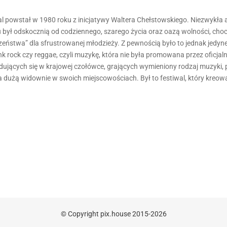
iwal powstał w 1980 roku z inicjatywy Waltera Chełstowskiego. Niezwykła
 był odskocznią od codziennego, szarego życia oraz oazą wolności, choci
zeństwa” dla sfrustrowanej młodzieży. Z pewnością było to jednak jed
unk rock czy reggae, czyli muzykę, która nie była promowana przez oficja
ujących się w krajowej czołówce, grających wymieniony rodzaj muzyki, p
na dużą widownie w swoich miejscowościach. Był to festiwal, który kreo
© Copyright pix.house 2015-2026