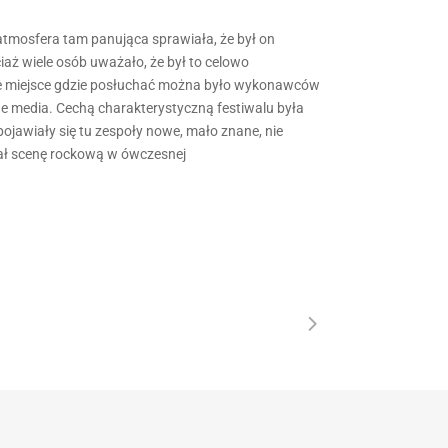
 atmosfera tam panująca sprawiała, że był on
aż wiele osób uważało, że był to celowo
yne miejsce gdzie posłuchać można było wykonawców
lne media. Cechą charakterystyczną festiwalu była
ojawiały się tu zespoły nowe, mało znane, nie
wał scenę rockową w ówczesnej