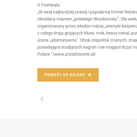
O Festiwalu:
„W swej najbardziej znanej i popularnej formie fest
określany mianem „polskiego Woodstocku”. Dla wielu
organizowany przez władze rodzaj „wentyla bezpiec
z całego kraju grających blues, rock, heavy metal, p
scena „alternatywna”. Obok zespołów znanych, znajd
posiadające studyjnych nagrań i nie mogące liczyć 
Polsce.”/www.przezhistorie.pl/
POWRÓT DO GALERII