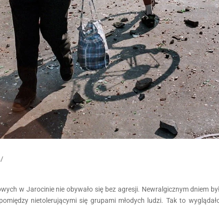
/
ch w Jarocinie nie obywało się bez agresji. Newralgicznym dniem był
iędzy nietolerującymi się grupami młodych ludzi. Tak to wyglądało