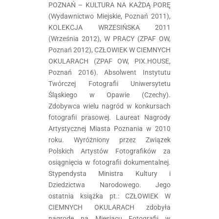
POZNAŃ – KULTURA NA KAŻDĄ PORĘ
(Wydawnictwo Miejskie, Poznań 2011),
KOLEKCJA WRZESIŃSKA 2011
(Września 2012), W PRACY (ZPAF OW,
Poznań 2012), CZŁOWIEK W CIEMNYCH
OKULARACH (ZPAF OW, PIX.HOUSE,
Poznań 2016). Absolwent Instytutu
Twórczej Fotografii Uniwersytetu
Śląskiego w Opawie (Czechy).
Zdobywca wielu nagród w konkursach
fotografii prasowej. Laureat Nagrody
Artystycznej Miasta Poznania w 2010
roku. Wyróżniony przez Związek
Polskich Artystów Fotografików za
osiągnięcia w fotografii dokumentalnej.
Stypendysta Ministra Kultury i
Dziedzictwa Narodowego. Jego
ostatnia książka pt.: CZŁOWIEK W
CIEMNYCH OKULARACH​ zdobyła
nagrodę na Miesiącu Fotografii w